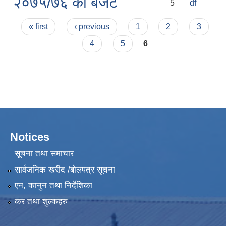
२०७५/७६ को बजेट
5
df
Pages
« first
‹ previous
1
2
3
4
5
6
हेफर प्रोजेक्ट नेपाल ( कृषि तथा पशुपालन उधमशिलता विकास कार्यक्रम) प्रगति प्रतिवेदन
Notices
सूचना तथा समाचार
सार्वजनिक खरीद /बोलपत्र सूचना
एन, कानुन तथा निर्देशिका
कर तथा शुल्कहरु