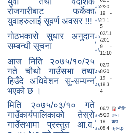
युवा तथा वैदेशिक
02/1
७५
2/20
रोजगारीबाट फर्केका
/
19 -
युवाहरुलाई सूवर्ण अवसर !!!
७६
21:1
5
02/11
गोठभकारो सुधार अनुदान
७५
/201
/
सम्बन्धी सूचना
9 -
७६
11:10
आज मिति २०७५/१०/२५
02/0
गते चौथो गाउँसभा तथा
७५
8/20
/
19 -
हिउँदे अधिवेशन सु-सम्पन्न
७६
18:3
भएको छ ।
4
मिति २०७५/०३/१० गते
06/2
नीति
गाउँकार्यपालिकाको तेस्रो
७५
5/20
तथा
/
18 -
कर्र्य
गाउँसभामा प्रस्तुत आ.व.
७६
08:4
क्रम.p