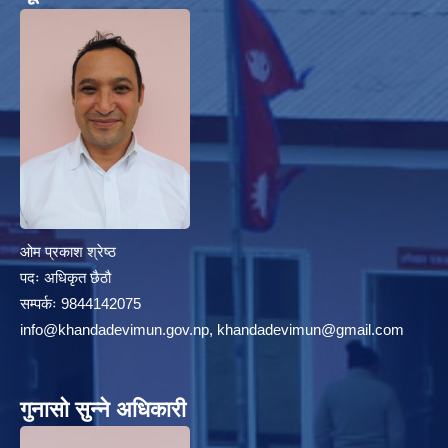
हेफर प्रोजेक्ट नेपाल ( कृषि तथा पशुपालन उधमशिलता विकास कार्यक्रम) प्रगति प्रतिवेदन
ओम प्रकाश श्रेष्ठ
पदः अधिकृत छैठौ
सम्पर्कः 9844142075
info@khandadevimun.gov.np, khandadevimun@gmail.com
गुनासो सुन्ने अधिकारी