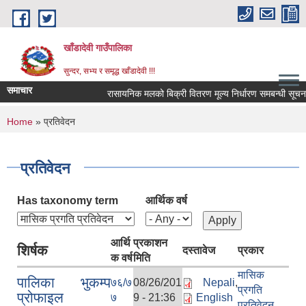
Skip to main content
खाँडादेवी गाउँपालिका
सुन्दर, सभ्य र समृद्ध खाँडादेवी !!!
समाचार
रासायनिक मलको बिक्री वितरण मूल्य निर्धारण समबन्धी सूचना!!
You are here
Home
» प्रतिवेदन
प्रतिवेदन
Has taxonomy term
आर्थिक वर्ष
आर्थि
प्रकाशन
शिर्षक
दस्तावेज
प्रकार
क वर्ष
मिति
मासिक
पालिका भुकम्प
७६/७
08/26/201
Nepali
,
प्रगति
प्रोफाइल
७
9 - 21:36
English
प्रतिवेदन