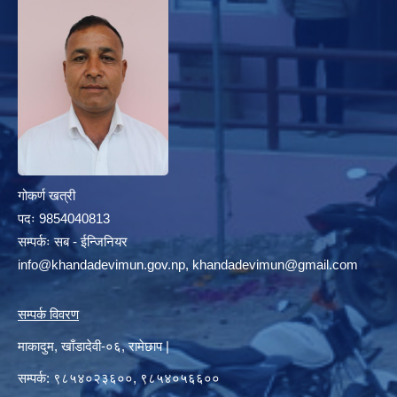
गोकर्ण खत्री
पदः 9854040813
सम्पर्कः सब - ईन्जिनियर
info@khandadevimun.gov.np, khandadevimun@gmail.com
सम्पर्क विवरण
माकादुम, खाँडादेवी-०६, रामेछाप |
सम्पर्क: ९८५४०२३६००, ९८५४०५६६००