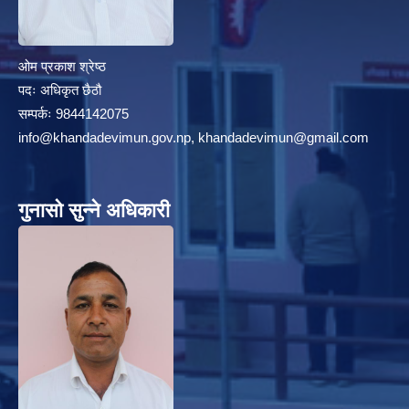
ओम प्रकाश श्रेष्ठ
पदः अधिकृत छैठौ
हेफर प्रोजेक्ट नेपाल ( कृषि तथा पशुपालन उधमशिलता विकास कार्यक्रम) प्रगति प्रतिवेदन
सम्पर्कः 9844142075
info@khandadevimun.gov.np, khandadevimun@gmail.com
गुनासो सुन्ने अधिकारी