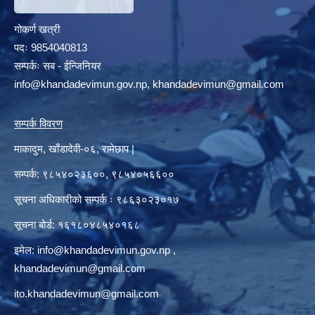
गोकर्ण खत्री
पदः 9854040813
सम्पर्कः सब - ईन्जिनियर
info@khandadevimun.gov.np, khandadevimun@gmail.com
सम्पर्क विवरण
माकादुम, खाँडादेवी-०६, रामेछाप |
सम्पर्क: ९८५४०२३६००, ९८५४०५६६००
सूचना अधिकारीको सम्पर्क ः ९८६३०२३०१७
सूचना बोर्ड: १६१८०४८५४०१६८
इमेल:
info@khandadevimun.gov.np
,
khandadevimun@gmail.com
ito.khandadevimun@gmail.com