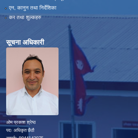
एन, कानुन तथा निर्देशिका
कर तथा शुल्कहरु
हेफर प्रोजेक्ट नेपाल ( कृषि तथा पशुपालन उधमशिलता विकास कार्यक्रम) प्रगति प्रतिवेदन
सूचना अधिकारी
ओम प्रकाश श्रेष्ठ
पदः अधिकृत छैठौ