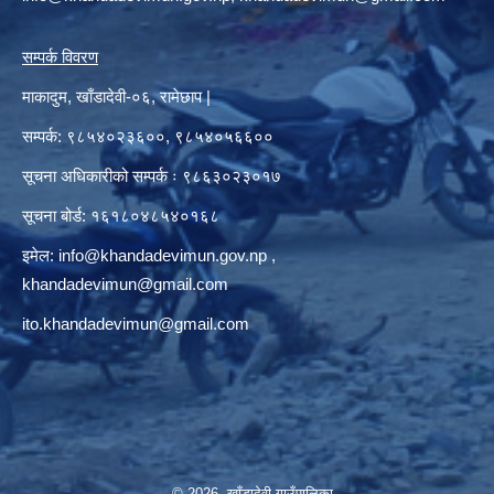
सम्पर्क विवरण
माकादुम, खाँडादेवी-०६, रामेछाप |
सम्पर्क: ९८५४०२३६००, ९८५४०५६६००
सूचना अधिकारीको सम्पर्क ः ९८६३०२३०१७
सूचना बोर्ड: १६१८०४८५४०१६८
इमेल:
info@khandadevimun.gov.np
,
khandadevimun@gmail.com
ito.khandadevimun@gmail.com
© 2026 खाँडादेवी गाउँपालिका