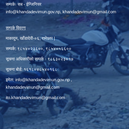
सम्पर्कः सब - ईन्जिनियर
info@khandadevimun.gov.np, khandadevimun@gmail.com
सम्पर्क विवरण
माकादुम, खाँडादेवी-०६, रामेछाप |
सम्पर्क: ९८५४०२३६००, ९८५४०५६६००
सूचना अधिकारीको सम्पर्क ः ९८६३०२३०१७
सूचना बोर्ड: १६१८०४८५४०१६८
इमेल:
info@khandadevimun.gov.np
,
khandadevimun@gmail.com
ito.khandadevimun@gmail.com