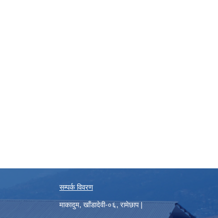
सम्पर्क विवरण
माकादुम, खाँडादेवी-०६, रामेछाप |