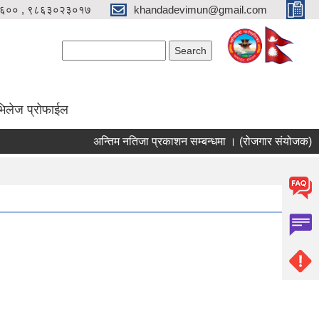
६०० , ९८६३०२३०१७
khandadevimun@gmail.com
Search form
Search
भिलेज प्रोफाईल
अन्तिम नतिजा प्रकाशन सम्बन्धमा । (रोजगार संयोजक)