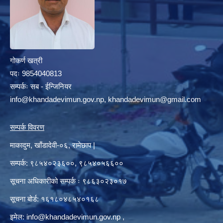
गोकर्ण खत्री
पदः 9854040813
सम्पर्कः सब - ईन्जिनियर
info@khandadevimun.gov.np, khandadevimun@gmail.com
सम्पर्क विवरण
माकादुम, खाँडादेवी-०६, रामेछाप |
सम्पर्क: ९८५४०२३६००, ९८५४०५६६००
सूचना अधिकारीको सम्पर्क ः ९८६३०२३०१७
सूचना बोर्ड: १६१८०४८५४०१६८
इमेल:
info@khandadevimun.gov.np
,