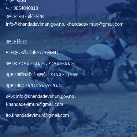
गोकर्ण खत्री
पदः 9854040813
सम्पर्कः सब - ईन्जिनियर
info@khandadevimun.gov.np, khandadevimun@gmail.com
सम्पर्क विवरण
माकादुम, खाँडादेवी-०६, रामेछाप |
सम्पर्क: ९८५४०२३६००, ९८५४०५६६००
सूचना अधिकारीको सम्पर्क ः ९८६३०२३०१७
सूचना बोर्ड: १६१८०४८५४०१६८
इमेल:
info@khandadevimun.gov.np
,
khandadevimun@gmail.com
ito.khandadevimun@gmail.com