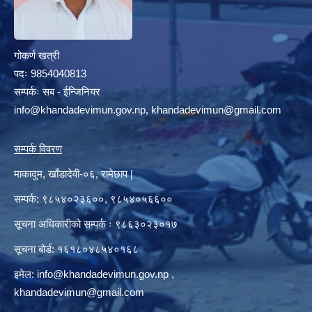
गोकर्ण खत्री
पदः 9854040813
सम्पर्कः सब - ईन्जिनियर
info@khandadevimun.gov.np, khandadevimun@gmail.com
सम्पर्क विवरण
माकादुम, खाँडादेवी-०६, रामेछाप |
सम्पर्क: ९८५४०२३६००, ९८५४०५६६००
सूचना अधिकारीको सम्पर्क ः ९८६३०२३०१७
सूचना बोर्ड: १६१८०४८५४०१६८
इमेल:
info@khandadevimun.gov.np
,
khandadevimun@gmail.com