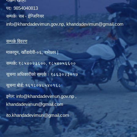
गोकर्ण खत्री
पदः 9854040813
सम्पर्कः सब - ईन्जिनियर
info@khandadevimun.gov.np, khandadevimun@gmail.com
सम्पर्क विवरण
माकादुम, खाँडादेवी-०६, रामेछाप |
सम्पर्क: ९८५४०२३६००, ९८५४०५६६००
सूचना अधिकारीको सम्पर्क ः ९८६३०२३०१७
सूचना बोर्ड: १६१८०४८५४०१६८
इमेल:
info@khandadevimun.gov.np
,
khandadevimun@gmail.com
ito.khandadevimun@gmail.com