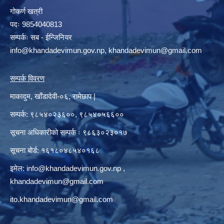
गोकर्ण खत्री
पदः 9854040813
सम्पर्कः सब - ईन्जिनियर
info@khandadevimun.gov.np, khandadevimun@gmail.com
सम्पर्क विवरण
माकादुम, खाँडादेवी-०६, रामेछाप |
सम्पर्क: ९८५४०२३६००, ९८५४०५६६००
सूचना अधिकारीको सम्पर्क ः ९८६३०२३०१७
सूचना बोर्ड: १६१८०४८५४०१६८
इमेल:
info@khandadevimun.gov.np
,
khandadevimun@gmail.com
ito.khandadevimun@gmail.com