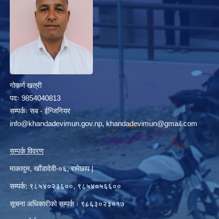
गोकर्ण खत्री
पदः 9854040813
सम्पर्कः सब - ईन्जिनियर
info@khandadevimun.gov.np, khandadevimun@gmail.com
सम्पर्क विवरण
माकादुम, खाँडादेवी-०६, रामेछाप |
सम्पर्क: ९८५४०२३६००, ९८५४०५६६००
सूचना अधिकारीको सम्पर्क ः ९८६३०२३०१७