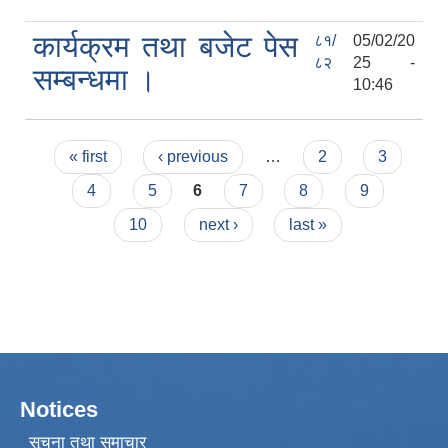
कार्यक्रम तथा बजेट पेस
८१/
05/02/20
८२
25 -
सम्बन्धमा ।
10:46
Pages
« first
‹ previous
…
2
3
4
5
6
7
8
9
10
next ›
last »
Notices
सूचना तथा समाचार