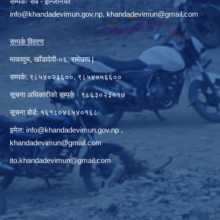
सम्पर्कः सब - ईन्जिनियर
info@khandadevimun.gov.np, khandadevimun@gmail.com
सम्पर्क विवरण
माकादुम, खाँडादेवी-०६, रामेछाप |
सम्पर्क: ९८५४०२३६००, ९८५४०५६६००
सूचना अधिकारीको सम्पर्क ः ९८६३०२३०१७
सूचना बोर्ड: १६१८०४८५४०१६८
इमेल:
info@khandadevimun.gov.np
,
khandadevimun@gmail.com
ito.khandadevimun@gmail.com