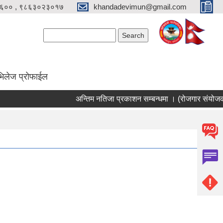
६०० , ९८६३०२३०१७
khandadevimun@gmail.com
Search form
Search
भिलेज प्रोफाईल
अन्तिम नतिजा प्रकाशन सम्बन्धमा । (रोजगार संयोजक)