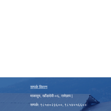
सम्पर्क विवरण
माकादुम, खाँडादेवी-०६, रामेछाप |
सम्पर्क: ९८५४०२३६००, ९८५४०५६६००