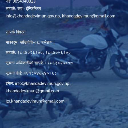
पदः 9854040813
सम्पर्कः सब - ईन्जिनियर
info@khandadevimun.gov.np, khandadevimun@gmail.com
सम्पर्क विवरण
माकादुम, खाँडादेवी-०६, रामेछाप |
सम्पर्क: ९८५४०२३६००, ९८५४०५६६००
सूचना अधिकारीको सम्पर्क ः ९८६३०२३०१७
सूचना बोर्ड: १६१८०४८५४०१६८
इमेल:
info@khandadevimun.gov.np
,
khandadevimun@gmail.com
ito.khandadevimun@gmail.com