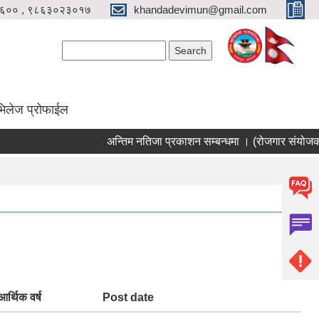
६०० , ९८६३०२३०१७
khandadevimun@gmail.com
Search form
Search
भिलेज प्रोफाईल
अन्तिम नतिजा प्रकाशन सम्बन्धमा । (रोजगार संयोजक)
आर्थिक वर्ष
Post date